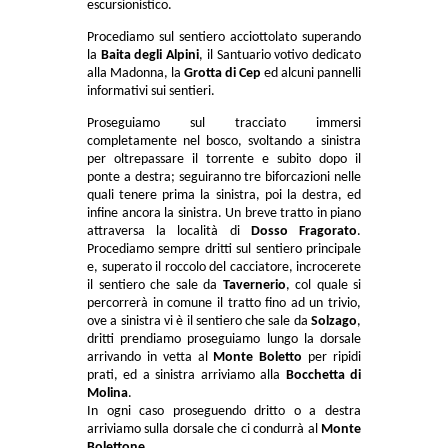
escursionistico.
Procediamo sul sentiero acciottolato superando
la
Baita degli Alpini
, il Santuario votivo dedicato
alla Madonna, la
Grotta di Cep
ed alcuni pannelli
informativi sui sentieri.
Proseguiamo sul tracciato immersi
completamente nel bosco, svoltando a sinistra
per oltrepassare il torrente e subito dopo il
ponte a destra; seguiranno tre biforcazioni nelle
quali tenere prima la sinistra, poi la destra, ed
infine ancora la sinistra. Un breve tratto in piano
attraversa la località di
Dosso Fragorato
.
Procediamo sempre dritti sul sentiero principale
e, superato il roccolo del cacciatore, incrocerete
il sentiero che sale da
Tavernerio
, col quale si
percorrerà in comune il tratto fino ad un trivio,
ove a sinistra vi è il sentiero che sale da
Solzago
,
dritti prendiamo proseguiamo lungo la dorsale
arrivando in vetta al
Monte Boletto
per ripidi
prati, ed a sinistra arriviamo alla
Bocchetta di
Molina
.
In ogni caso proseguendo dritto o a destra
arriviamo sulla dorsale che ci condurrà al
Monte
Bolettone
.