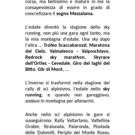
corsa, ma bellissimo e maturò in me la
consapevolezza di essere in grado di
concretizzare il
sogno Mezzalama
.
L'estate diventò la stagione dello sky
running, non più una gara ogni tanto, ma
la mia montagna d'estate. Una sky dopo
l'altra ...
Trofeo Scaccabarozzi
,
Maratona
del Cielo
,
Valmalenco - Valposchiavo
,
Redrock sky marathon
,
Skyrace
dell'Ortles - Cevedale
,
Giro dei laghi del
Bitto
,
Giir di Mont
, ...
L'inverno si trasformò nella stagione dei
rally di sci alpinismo, l'estate nello
sky
running
, e quando non gareggiavo,
andavo in montagna per allenarmi.
Anche nello sci alpinismo le gare si
susseguirono: Rally Valtartano, Valtellina
Orobie, Stralunata, Palaronda, Pizolada
delle Dolomiti, Periplo del Monte Rosso,