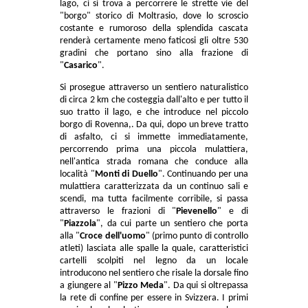
lago, ci si trova a percorrere le strette vie del
"borgo" storico di Moltrasio, dove lo scroscio
costante e rumoroso della splendida cascata
renderà certamente meno faticosi gli oltre 530
gradini che portano sino alla frazione di
"
Casarico
".
Si prosegue attraverso un sentiero naturalistico
di circa 2 km che costeggia dall'alto e per tutto il
suo tratto il lago, e che introduce nel piccolo
borgo di Rovenna,. Da qui, dopo un breve tratto
di asfalto, ci si immette immediatamente,
percorrendo prima una piccola mulattiera,
nell'antica strada romana che conduce alla
località "
Monti di Duello
". Continuando per una
mulattiera caratterizzata da un continuo sali e
scendi, ma tutta facilmente corribile, si passa
attraverso le frazioni di "
Pievenello
" e di
"
Piazzola
", da cui parte un sentiero che porta
alla "
Croce dell'uomo
" (primo punto di controllo
atleti) lasciata alle spalle la quale, caratteristici
cartelli scolpiti nel legno da un locale
introducono nel sentiero che risale la dorsale fino
a giungere al "
Pizzo Meda
". Da qui si oltrepassa
la rete di confine per essere in Svizzera. I primi