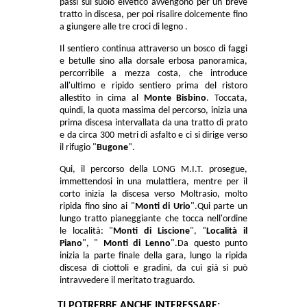
passi sul suolo elvetico avvengono per un breve
tratto in discesa, per poi risalire dolcemente fino
a giungere alle tre croci di legno .
Il sentiero continua attraverso un bosco di faggi
e betulle sino alla dorsale erbosa panoramica,
percorribile a mezza costa, che introduce
all'ultimo e ripido sentiero prima del ristoro
allestito in cima al
Monte Bisbino
. Toccata,
quindi, la quota massima del percorso, inizia una
prima discesa intervallata da una tratto di prato
e da circa 300 metri di asfalto e ci si dirige verso
il rifugio "
Bugone
".
Qui, il percorso della LONG M.I.T. prosegue,
immettendosi in una mulattiera, mentre per il
corto inizia la discesa verso Moltrasio, molto
ripida fino sino ai "
Monti di Urio
".Qui parte un
lungo tratto pianeggiante che tocca nell'ordine
le località: "
Monti di Liscione
", "
Località il
Piano
", "
Monti di Lenno
".Da questo punto
inizia la parte finale della gara, lungo la ripida
discesa di ciottoli e gradini, da cui già si può
intravvedere il meritato traguardo.
TI POTREBBE ANCHE INTERESSARE: