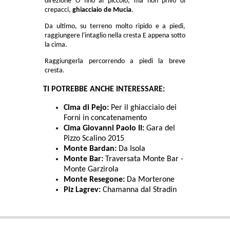
direzione O fino al piccolo, ma non privo di
crepacci,
ghiacciaio de Mucia
.
Da ultimo, su terreno molto ripido e a piedi,
raggiungere l'intaglio nella cresta E appena sotto
la cima.
Raggiungerla percorrendo a piedi la breve
cresta.
TI POTREBBE ANCHE INTERESSARE:
Cima di Pejo:
Per il ghiacciaio dei
Forni in concatenamento
Cima Giovanni Paolo II:
Gara del
Pizzo Scalino 2015
Monte Bardan:
Da Isola
Monte Bar:
Traversata Monte Bar -
Monte Garzirola
Monte Resegone:
Da Morterone
Piz Lagrev:
Chamanna dal Stradin