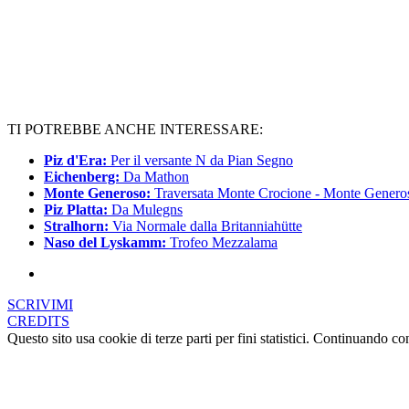
TI POTREBBE ANCHE INTERESSARE:
Piz d'Era:
Per il versante N da Pian Segno
Eichenberg:
Da Mathon
Monte Generoso:
Traversata Monte Crocione - Monte Genero
Piz Platta:
Da Mulegns
Stralhorn:
Via Normale dalla Britanniahütte
Naso del Lyskamm:
Trofeo Mezzalama
SCRIVIMI
CREDITS
Questo sito usa cookie di terze parti per fini statistici. Continuando c