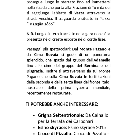
prosegue lungo lo sterrato fino ad immettersi
nella strada che porta alla Frazione di Tu e da qui
si raggiunge l'abitato di
Vezza
attraverso la
strada vecchia. Il traguardo è situato in Piazza
"IV Luglio 1866"
.
N.B.
Lungo l'intero tracciato della gara non c'è la
presenza né di creste esposte né di corde fisse.
Passaggi più spettacolari: Dal
Monte Pagano
e
da
Cima Rovaia
si gode di un panorama
splendido, che spazia dal gruppo dell'
Adamello
fino alle cime del gruppo del
Bernina
e del
Disgrazia
. Inoltre si attraversano sia sul Monte
Pagano che sulla
Cima Rovaia
le fortificazioni
della seconda e della terza linea del fronte italo-
austriaco della prima guerra mondiale,
recentemente restaurate.
TI POTREBBE ANCHE INTERESSARE:
Grigna Settentrionale:
Da Cainallo
per la ferrata dei Carbonari
Esino skyrace:
Esino skyrace 2015
Croce di Pizzallo:
Croce di Pizzallo -