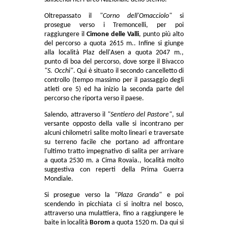
Oltrepassato il
"Corno dell'Omacciolo"
si
prosegue verso i Tremoncelli, per poi
raggiungere il
Cimone delle Valli
, punto più alto
del percorso a quota 2615 m.. Infine si giunge
alla località Plaz dell'Asen a quota 2047 m.,
punto di boa del percorso, dove sorge il Bivacco
"S. Occhi"
. Qui è situato il secondo cancelletto di
controllo (tempo massimo per il passaggio degli
atleti ore 5) ed ha inizio la seconda parte del
percorso che riporta verso il paese.
Salendo, attraverso il
"Sentiero del Pastore"
, sul
versante opposto della valle si incontrano per
alcuni chilometri salite molto lineari e traversate
su terreno facile che portano ad affrontare
l'ultimo tratto impegnativo di salita per arrivare
a quota 2530 m. a Cima Rovaia., località molto
suggestiva con reperti della Prima Guerra
Mondiale.
Si prosegue verso la
"Plaza Granda"
e poi
scendendo in picchiata ci si inoltra nel bosco,
attraverso una mulattiera, fino a raggiungere le
baite in località
Borom
a quota 1520 m. Da qui si