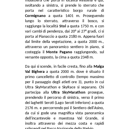
mulattiera che porta in località Resolina e qui,
svoltando a sinistra, si prende lo sterrato che
porta nel caratteristico borgo rurale di
Cormignano
a quota 1401 m. Proseguendo
lungo lo sterrato, attraverso il bosco, si
raggiunge la località
Stol
a quota 1750 m. e con
vari cambi di pendenza, dai 20° ai 27° gradi, ci si
porta al Pianaccio a quota 2180 m. Appena fuori
dal limite della vegetazione, a quota 2000 m.,
attraverso un panoramico sentiero in piano, si
costeggia il
Monte Pagano
raggiungendo, sul
versante opposto, la cima a quota 2348 m.
Da qui si scende, in facile cresta, fino alla
Malga
Val Bighera
a quota 2000 m. dove è situato il
primo cancelletto di controllo (tempo massimo
per il passaggio degli atleti ore 3), punto in cui
Ultra SkyMarathon e SkyRace si separano. Chi
partecipa alla
Ultra SkyMarathon
prosegue,
prendendo il percorso di sinistra, verso il primo
dei laghetti Seroti (Lago Seroti Inferiore) a quota
2176 m. e percorrendo poi il Sentiero dell'Asino,
da cui si gode una magnifica vista panoramica
dell'incantevole e maestosa Val Grande, si
inoltra attraverso dei mezza costa e rapidi
saliscendi nel Parco Nazionale dello Stelvio.