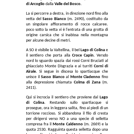
di Arcoglio
dalla
Valle del Bosco
.
La si percorre a destra, in direzione nord fino alla
vetta del
Sasso Bianco
(m. 2490), costituito da
un singolare affioramento di rocce calcaree.
poco sotto la vetta vi è l'entrata di una grotta di
origine carsica che si inabissa nella montagna
per alcune decine di metri.
A SO è visibile la Valtellina, il bel
Lago di Colina
e
il sentiero che porta alla
Croce Capin
. Versdo
nord lo sguardo spazia dai rossi Corni Bruciati al
ghiacciato Monte Disgrazia e ai turriti
Corni di
Airale
. Si segue in discesa lo spartiacque che
unisce il
Sasso Bianco
al
Monte Cladenno
fino
alla depressione chiamata
Colma di Zana
(m.
2411).
Qui si incrocia il sentiero che proviene dal
Lago
di Colina
. Restando sullo spartiacque si
prosegue, ora in leggera salita, fino ai piedi di un
torrione roccioso. Si abbandona il filo di cresta
per dirigersi verso NO a una specie di selletta
compresa fra il
Monte Caldenno
(m. 2669) e la
quota 2530. Ragguinta questa selletta dopo una