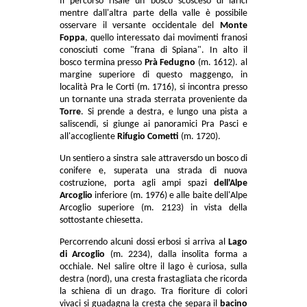
Il percorso risale un bosco scosceso di larici
mentre dall'altra parte della valle è possibile
osservare il versante occidentale del
Monte
Foppa
, quello interessato dai movimenti franosi
conosciuti come "frana di Spiana". In alto il
bosco termina presso
Prà Fedugno
(m. 1612). al
margine superiore di questo maggengo, in
località Pra le Corti (m. 1716), si incontra presso
un tornante una strada sterrata proveniente da
Torre
. Si prende a destra, e lungo una pista a
saliscendi, si giunge ai panoramici Pra Pasci e
all'accogliente
Rifugio Cometti
(m. 1720).
Un sentiero a sinstra sale attraversdo un bosco di
conifere e, superata una strada di nuova
costruzione, porta agli ampi spazi
dell'Alpe
Arcoglio
inferiore (m. 1976) e alle baite dell'Alpe
Arcoglio superiore (m. 2123) in vista della
sottostante chiesetta.
Percorrendo alcuni dossi erbosi si arriva al
Lago
di Arcoglio
(m. 2234), dalla insolita forma a
occhiale. Nel salire oltre il lago è curiosa, sulla
destra (nord), una cresta frastagliata che ricorda
la schiena di un drago. Tra fioriture di colori
vivaci si guadagna la cresta che separa il
bacino