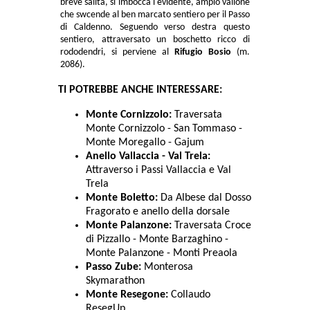
breve salita, si imbocca l'evidente, ampio vallone
che swcende al ben marcato sentiero per il Passo
di Caldenno. Seguendo verso destra questo
sentiero, attraversato un boschetto ricco di
rododendri, si perviene al
Rifugio Bosio
(m.
2086).
TI POTREBBE ANCHE INTERESSARE:
Monte Cornizzolo:
Traversata
Monte Cornizzolo - San Tommaso -
Monte Moregallo - Gajum
Anello Vallaccia - Val Trela:
Attraverso i Passi Vallaccia e Val
Trela
Monte Boletto:
Da Albese dal Dosso
Fragorato e anello della dorsale
Monte Palanzone:
Traversata Croce
di Pizzallo - Monte Barzaghino -
Monte Palanzone - Monti Preaola
Passo Zube:
Monterosa
Skymarathon
Monte Resegone:
Collaudo
ResegUp