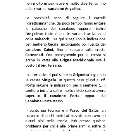
non molto impegnative e molto divertenti, fino
ad arrivare al
canalone Angelina
.
Le possibilità sono di seguire i cartelli
"direttissima" che, da poco tempo, fanno evitare
le palacche del canalone, oppure risalire
l'Angelina
; tutte e due le varianti arrivano al
colle Valsecchi
. Da qui si seguino le indicazione
per sentierio
Cecilia
, incorciando poi l'uscita del
canalone Caimi
, fino a sbucare sulla cresta
Cermenati
. Ora proseguendo per la cresta si
arriva in vetta alla
Grigna Meridionale
ove è
posto il il
biv. Ferrario
.
In alternativa si può salire in
Grignetta
seguendo
la cresta
Sinigalia
. In questo caso giunti al
rif.
Porta
seguire le indicazioni per il
sentiero 1
. Il
sentiero inizia a salire molto ripido subito avere
superato il
canalone Porta
, oppure dal
Canalone Porta
stesso.
Il punto più tecnico è il
Passo del Gatto
, un
traverso di pochi metri attrezzato con cavo ed
alcuni pioli nella roccia. Può creare qualche
problema per chi è alle prime armi o soffre di