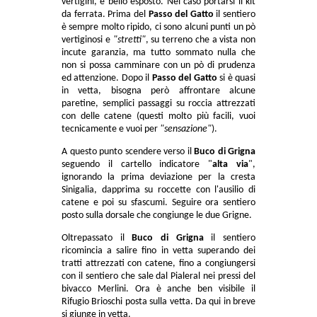
vertigini, è bello esposto. Nel caso portarsi il kit
da ferrata. Prima del
Passo del Gatto
il sentiero
è sempre molto ripido, ci sono alcuni punti un pò
vertiginosi e
"stretti"
, su terreno che a vista non
incute garanzia, ma tutto sommato nulla che
non si possa camminare con un pò di prudenza
ed attenzione. Dopo il
Passo del Gatto
si è quasi
in vetta, bisogna però affrontare alcune
paretine, semplici passaggi su roccia attrezzati
con delle catene (questi molto più facili, vuoi
tecnicamente e vuoi per
"sensazione"
).
A questo punto scendere verso il
Buco di Grigna
seguendo il cartello indicatore "
alta via
",
ignorando la prima deviazione per la cresta
Sinigalia, dapprima su roccette con l'ausilio di
catene e poi su sfascumi. Seguire ora sentiero
posto sulla dorsale che congiunge le due Grigne.
Oltrepassato il
Buco di Grigna
il sentiero
ricomincia a salire fino in vetta superando dei
tratti attrezzati con catene, fino a congiungersi
con il sentiero che sale dal Pialeral nei pressi del
bivacco Merlini. Ora è anche ben visibile il
Rifugio Brioschi posta sulla vetta. Da qui in breve
si giunge in vetta.